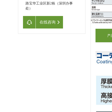
路宝华工业区新2栋（深圳办事
处）
在线咨询
产