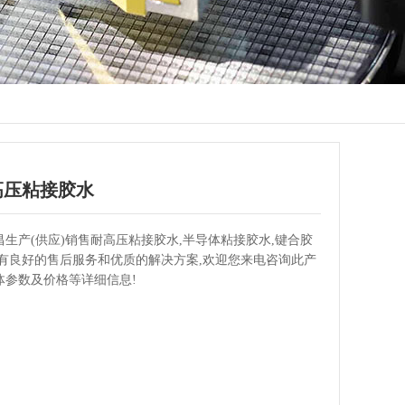
高压粘接胶水
昌生产(供应)销售耐高压粘接胶水,半导体粘接胶水,键合胶
更有良好的售后服务和优质的解决方案,欢迎您来电咨询此产
体参数及价格等详细信息!