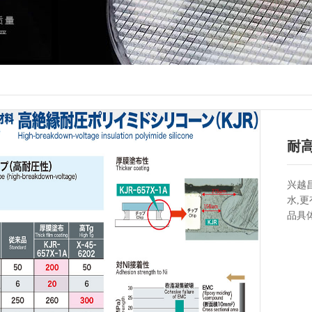
耐
兴越
水,
品具