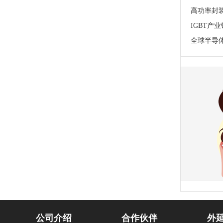
高功率封
IGBT产
公司介绍
合作伙伴
外