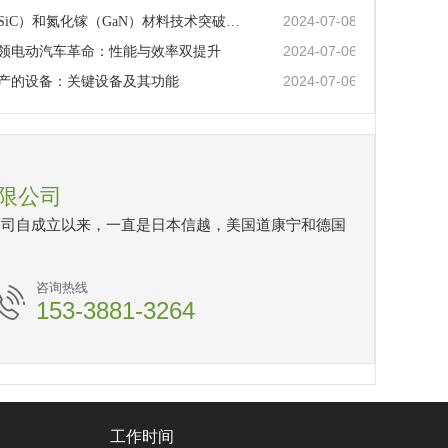
2024-07-08
碳化硅（SiC）和氮化镓（GaN）材料技术突破，引领功率半导体新潮流
2024-07-06
领电动汽车革命：性能与效率双提升
2024-07-06
产的设备：关键设备及其功能
限公司
公司自成立以来，一直是日本信越，美国道康宁和德国
咨询热线
153-3881-3264
工作时间