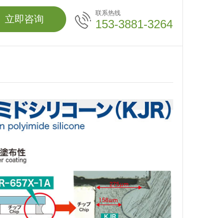
联系热线
立即咨询
153-3881-3264