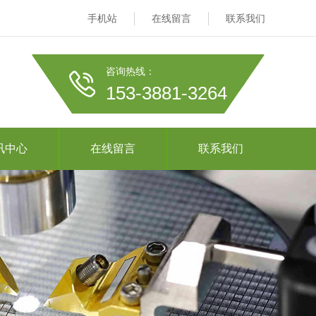
手机站
在线留言
联系我们
咨询热线：
153-3881-3264
讯中心
在线留言
联系我们